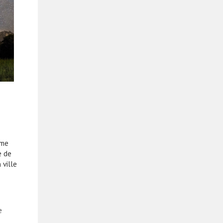
mme
e de
 ville
e