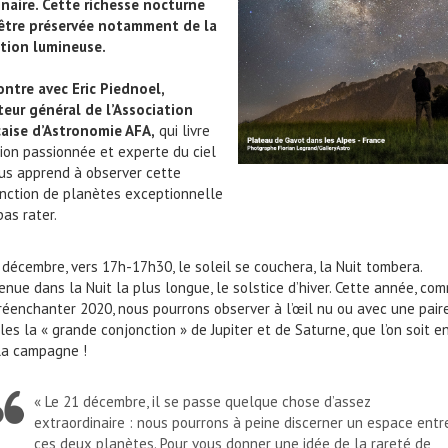
naire. Cette richesse nocturne
 être préservée notamment de la
tion lumineuse.
ntre avec Eric Piednoel,
teur général de l’Association
aise d’Astronomie AFA,
qui livre
sion passionnée et experte du ciel
us apprend à observer cette
nction de planètes exceptionnelle
pas rater.
 décembre, vers 17h-17h30, le soleil se couchera, la Nuit tombera.
enue dans la Nuit la plus longue, le solstice d’hiver. Cette année, co
réenchanter 2020, nous pourrons observer à l’œil nu ou avec une pair
les la « grande conjonction » de Jupiter et de Saturne, que l’on soit en
la campagne !
« Le 21 décembre, il se passe quelque chose d’assez
extraordinaire : nous pourrons à peine discerner un espace entr
ces deux planètes. Pour vous donner une idée de la rareté de