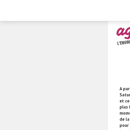
A par
Satu
et ce
plus 
momen
de la
pour 