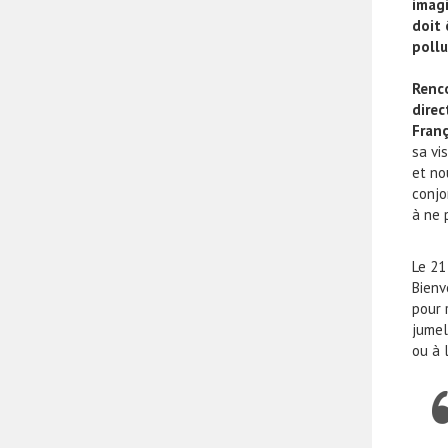
imagi
doit
pollu
Renco
direc
Franç
sa vi
et no
conjo
à ne 
Le 21
Bienv
pour 
jumel
ou à 